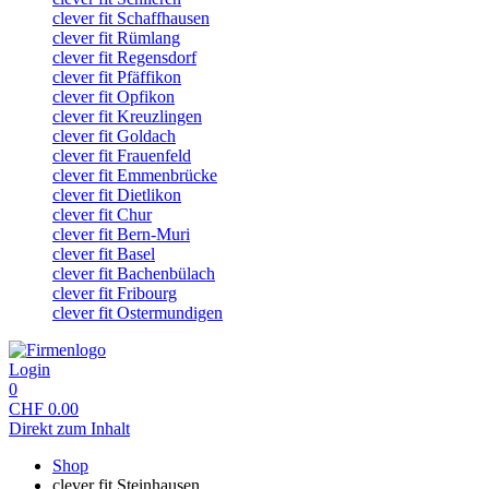
clever fit Schaffhausen
clever fit Rümlang
clever fit Regensdorf
clever fit Pfäffikon
clever fit Opfikon
clever fit Kreuzlingen
clever fit Goldach
clever fit Frauenfeld
clever fit Emmenbrücke
clever fit Dietlikon
clever fit Chur
clever fit Bern-Muri
clever fit Basel
clever fit Bachenbülach
clever fit Fribourg
clever fit Ostermundigen
Login
0
CHF
0.00
Direkt zum Inhalt
Shop
clever fit Steinhausen