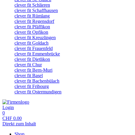
clever fit Schlieren
clever fit Schaffhausen
clever fit Rümlang
clever fit Regensdorf
clever fit Pfäffikon
clever fit Opfikon
clever fit Kreuzlingen
clever fit Goldach
clever fit Frauenfeld
clever fit Emmenbrücke
clever fit Dietlikon
clever fit Chur
clever fit Bern-Muri
clever fit Basel
clever fit Bachenbülach
clever fit Fribourg
clever fit Ostermundigen
Login
0
CHF
0.00
Direkt zum Inhalt
Shop