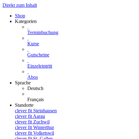
Direkt zum Inhalt
Shop
Kategorien
Terminbuchung
Kurse
Gutscheine
Einzeleintritt
Abos
Sprache
Deutsch
Français
Standorte
clever fit Steinhausen
clever fit Aarau
clever fit Zuchwil
clever fit Winterthur
clever fit Volketswil
clever fit St. Gallen