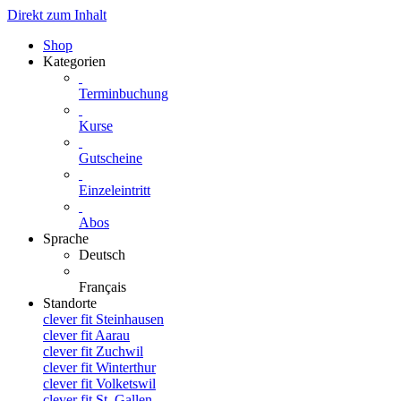
Direkt zum Inhalt
Shop
Kategorien
Terminbuchung
Kurse
Gutscheine
Einzeleintritt
Abos
Sprache
Deutsch
Français
Standorte
clever fit Steinhausen
clever fit Aarau
clever fit Zuchwil
clever fit Winterthur
clever fit Volketswil
clever fit St. Gallen