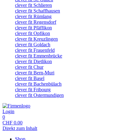
clever fit Schlieren
clever fit Schaffhausen
clever fit Rümlang
clever fit Regensdorf
clever fit Pfäffikon
clever fit Opfikon
clever fit Kreuzlingen
clever fit Goldach
clever fit Frauenfeld
clever fit Emmenbrücke
clever fit Dietlikon
clever fit Chur
clever fit Bern-Muri
clever fit Basel
clever fit Bachenbülach
clever fit Fribourg
clever fit Ostermundigen
Login
0
CHF
0.00
Direkt zum Inhalt
Shop